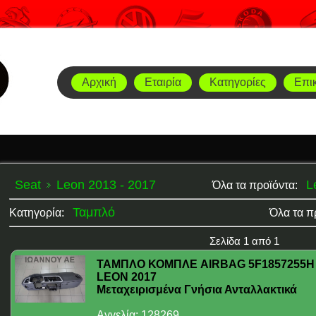
Αρχική
Εταιρία
Κατηγορίες
Επι
Seat
Leon 2013 - 2017
L
Όλα τα προϊόντα:
Ταμπλό
Κατηγορία:
Όλα τα π
Σελίδα 1 από 1
ΤΑΜΠΛΟ ΚΟΜΠΛΕ AIRBAG 5F1857255H 
LEON 2017
Μεταχειρισμένα Γνήσια Ανταλλακτικά
Αγγελία: 128269