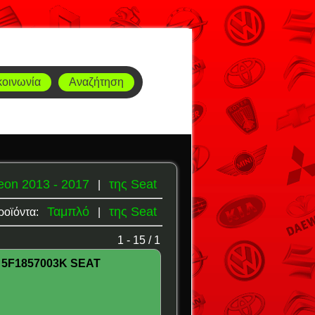
κοινωνία
Αναζήτηση
eon 2013 - 2017
της Seat
|
Ταμπλό
της Seat
ροϊόντα:
|
1 - 15 / 1
5F1857003K SEAT