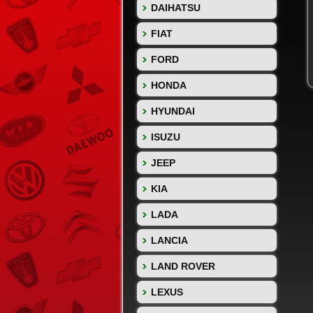
DAIHATSU
FIAT
FORD
HONDA
HYUNDAI
ISUZU
JEEP
KIA
LADA
LANCIA
LAND ROVER
LEXUS