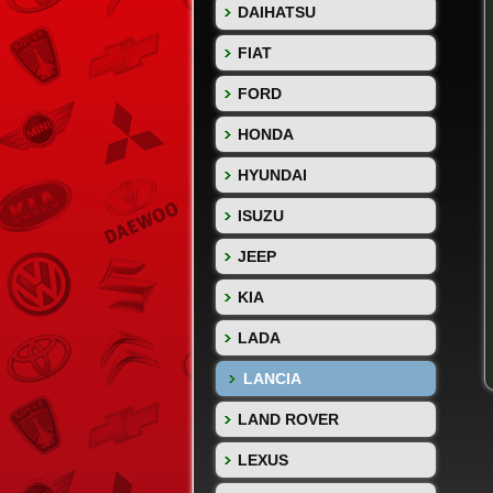
DAIHATSU
FIAT
FORD
HONDA
HYUNDAI
ISUZU
JEEP
KIA
LADA
LANCIA
LAND ROVER
LEXUS