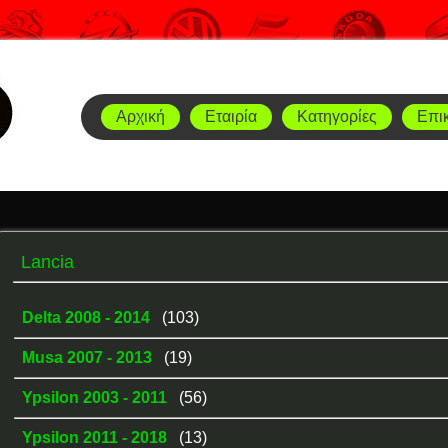
Αρχική
Εταιρία
Κατηγορίες
Επι
Lancia
Delta 2008 - 2014
(103)
Musa 2007 - 2013
(19)
Ypsilon 2003 - 2011
(56)
Ypsilon 2011 - 2018
(13)